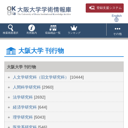
登録支援システム
English
検索画面選択
利用案内
収録雑誌一覧
ランキング
その他
大阪大学 刊行物
大阪大学 刊行物
人文学研究科（旧文学研究科）
[10444]
人間科学研究科
[2960]
法学研究科
[2692]
経済学研究科
[644]
理学研究科
[5043]
医学系研究科
[546]