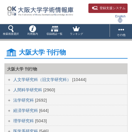
登録支援システム
English
検索画面選択
利用案内
収録雑誌一覧
ランキング
その他
大阪大学 刊行物
大阪大学 刊行物
人文学研究科（旧文学研究科）
[10444]
人間科学研究科
[2960]
法学研究科
[2692]
経済学研究科
[644]
理学研究科
[5043]
医学系研究科
[546]