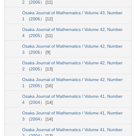
2 (2006）
[11]
Osaka Journal of Mathematics / Volume 43, Number
1 (2006）
[12]
Osaka Journal of Mathematics / Volume 42, Number
4 (2005）
[11]
Osaka Journal of Mathematics / Volume 42, Number
3 (2005）
[9]
Osaka Journal of Mathematics / Volume 42, Number
2 (2005）
[13]
Osaka Journal of Mathematics / Volume 42, Number
1 (2005）
[16]
Osaka Journal of Mathematics / Volume 41, Number
4 (2004）
[14]
Osaka Journal of Mathematics / Volume 41, Number
3 (2004）
[14]
Osaka Journal of Mathematics / Volume 41, Number
2 (2004）
[13]