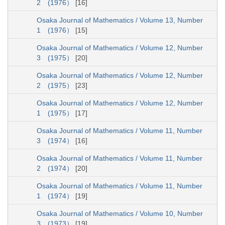
2 (1976）
[16]
Osaka Journal of Mathematics / Volume 13, Number
1 (1976）
[15]
Osaka Journal of Mathematics / Volume 12, Number
3 (1975）
[20]
Osaka Journal of Mathematics / Volume 12, Number
2 (1975）
[23]
Osaka Journal of Mathematics / Volume 12, Number
1 (1975）
[17]
Osaka Journal of Mathematics / Volume 11, Number
3 (1974）
[16]
Osaka Journal of Mathematics / Volume 11, Number
2 (1974）
[20]
Osaka Journal of Mathematics / Volume 11, Number
1 (1974）
[19]
Osaka Journal of Mathematics / Volume 10, Number
3 (1973）
[19]