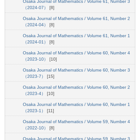
Osaka Journal of Mathematics / Volume 61, Number 3
（2024-07）
[8]
Osaka Journal of Mathematics / Volume 61, Number 2
（2024-04）
[8]
Osaka Journal of Mathematics / Volume 61, Number 1
（2024-01）
[8]
Osaka Journal of Mathematics / Volume 60, Number 4
（2023-10）
[10]
Osaka Journal of Mathematics / Volume 60, Number 3
（2023-7）
[15]
Osaka Journal of Mathematics / Volume 60, Number 2
（2023-4）
[10]
Osaka Journal of Mathematics / Volume 60, Number 1
（2023-1）
[11]
Osaka Journal of Mathematics / Volume 59, Number 4
（2022-10）
[8]
Osaka Journal of Mathematics / Volume 59, Number 3