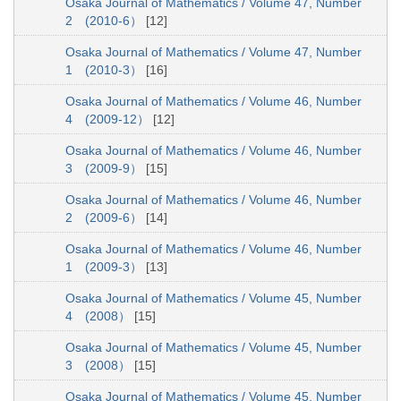
Osaka Journal of Mathematics / Volume 47, Number
2 (2010-6）
[12]
Osaka Journal of Mathematics / Volume 47, Number
1 (2010-3）
[16]
Osaka Journal of Mathematics / Volume 46, Number
4 (2009-12）
[12]
Osaka Journal of Mathematics / Volume 46, Number
3 (2009-9）
[15]
Osaka Journal of Mathematics / Volume 46, Number
2 (2009-6）
[14]
Osaka Journal of Mathematics / Volume 46, Number
1 (2009-3）
[13]
Osaka Journal of Mathematics / Volume 45, Number
4 (2008）
[15]
Osaka Journal of Mathematics / Volume 45, Number
3 (2008）
[15]
Osaka Journal of Mathematics / Volume 45, Number