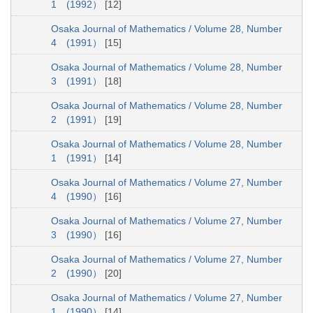
1 (1992）
[12]
Osaka Journal of Mathematics / Volume 28, Number
4 (1991）
[15]
Osaka Journal of Mathematics / Volume 28, Number
3 (1991）
[18]
Osaka Journal of Mathematics / Volume 28, Number
2 (1991）
[19]
Osaka Journal of Mathematics / Volume 28, Number
1 (1991）
[14]
Osaka Journal of Mathematics / Volume 27, Number
4 (1990）
[16]
Osaka Journal of Mathematics / Volume 27, Number
3 (1990）
[16]
Osaka Journal of Mathematics / Volume 27, Number
2 (1990）
[20]
Osaka Journal of Mathematics / Volume 27, Number
1 (1990）
[14]