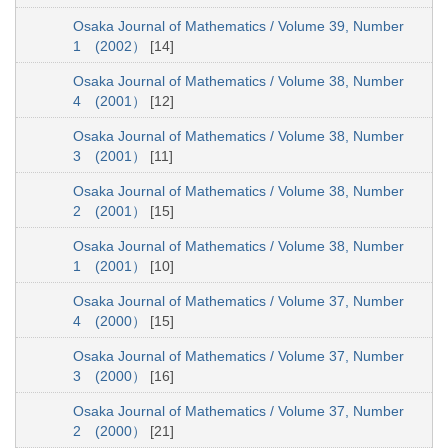
Osaka Journal of Mathematics / Volume 39, Number
1 (2002）
[14]
Osaka Journal of Mathematics / Volume 38, Number
4 (2001）
[12]
Osaka Journal of Mathematics / Volume 38, Number
3 (2001）
[11]
Osaka Journal of Mathematics / Volume 38, Number
2 (2001）
[15]
Osaka Journal of Mathematics / Volume 38, Number
1 (2001）
[10]
Osaka Journal of Mathematics / Volume 37, Number
4 (2000）
[15]
Osaka Journal of Mathematics / Volume 37, Number
3 (2000）
[16]
Osaka Journal of Mathematics / Volume 37, Number
2 (2000）
[21]