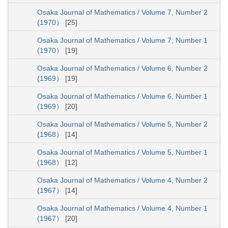
Osaka Journal of Mathematics / Volume 7, Number 2
(1970）
[25]
Osaka Journal of Mathematics / Volume 7, Number 1
(1970）
[19]
Osaka Journal of Mathematics / Volume 6, Number 2
(1969）
[19]
Osaka Journal of Mathematics / Volume 6, Number 1
(1969）
[20]
Osaka Journal of Mathematics / Volume 5, Number 2
(1968）
[14]
Osaka Journal of Mathematics / Volume 5, Number 1
(1968）
[12]
Osaka Journal of Mathematics / Volume 4, Number 2
(1967）
[14]
Osaka Journal of Mathematics / Volume 4, Number 1
(1967）
[20]