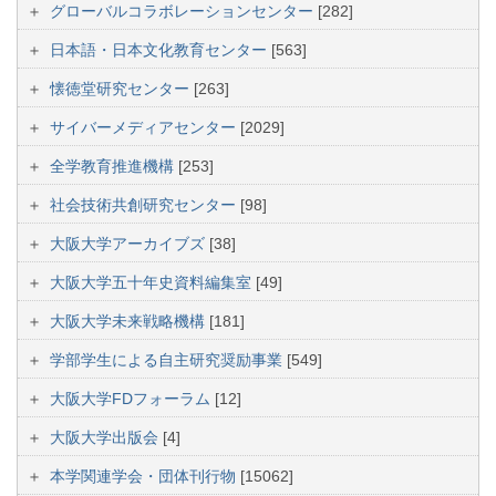
グローバルコラボレーションセンター
[282]
日本語・日本文化教育センター
[563]
懐徳堂研究センター
[263]
サイバーメディアセンター
[2029]
全学教育推進機構
[253]
社会技術共創研究センター
[98]
大阪大学アーカイブズ
[38]
大阪大学五十年史資料編集室
[49]
大阪大学未来戦略機構
[181]
学部学生による自主研究奨励事業
[549]
大阪大学FDフォーラム
[12]
大阪大学出版会
[4]
本学関連学会・団体刊行物
[15062]