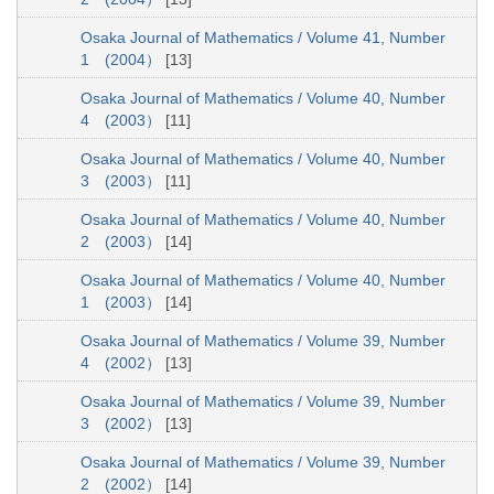
Osaka Journal of Mathematics / Volume 41, Number
1 (2004）
[13]
Osaka Journal of Mathematics / Volume 40, Number
4 (2003）
[11]
Osaka Journal of Mathematics / Volume 40, Number
3 (2003）
[11]
Osaka Journal of Mathematics / Volume 40, Number
2 (2003）
[14]
Osaka Journal of Mathematics / Volume 40, Number
1 (2003）
[14]
Osaka Journal of Mathematics / Volume 39, Number
4 (2002）
[13]
Osaka Journal of Mathematics / Volume 39, Number
3 (2002）
[13]
Osaka Journal of Mathematics / Volume 39, Number
2 (2002）
[14]