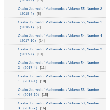
Osaka Journal of Mathematics / Volume 55, Number 2
（2018-4）
[8]
Osaka Journal of Mathematics / Volume 55, Number 1
（2018-1）
[7]
Osaka Journal of Mathematics / Volume 54, Number 4
（2017-10）
[14]
Osaka Journal of Mathematics / Volume 54, Number 3
（2017-7）
[10]
Osaka Journal of Mathematics / Volume 54, Number
2 (2017-4）
[11]
Osaka Journal of Mathematics / Volume 54, Number
1 (2017-1）
[10]
Osaka Journal of Mathematics / Volume 53, Number
4 (2016-10）
[15]
Osaka Journal of Mathematics / Volume 53, Number
3 (2016-7）
[16]