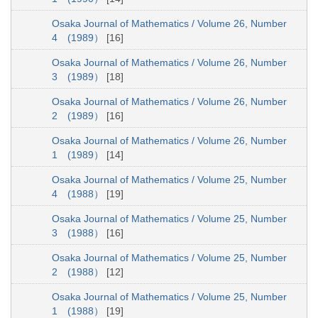
Osaka Journal of Mathematics / Volume 26, Number
4 (1989）
[16]
Osaka Journal of Mathematics / Volume 26, Number
3 (1989）
[18]
Osaka Journal of Mathematics / Volume 26, Number
2 (1989）
[16]
Osaka Journal of Mathematics / Volume 26, Number
1 (1989）
[14]
Osaka Journal of Mathematics / Volume 25, Number
4 (1988）
[19]
Osaka Journal of Mathematics / Volume 25, Number
3 (1988）
[16]
Osaka Journal of Mathematics / Volume 25, Number
2 (1988）
[12]
Osaka Journal of Mathematics / Volume 25, Number
1 (1988）
[19]