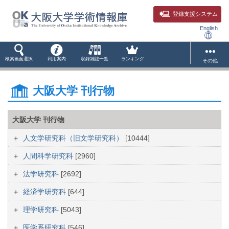
登録支援システム
English
検索画面選択
利用案内
収録雑誌一覧
ランキング
その他
大阪大学 刊行物
大阪大学 刊行物
人文学研究科（旧文学研究科）
[10444]
人間科学研究科
[2960]
法学研究科
[2692]
経済学研究科
[644]
理学研究科
[5043]
医学系研究科
[546]