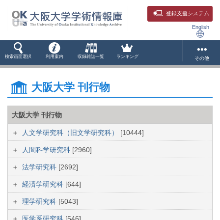
登録支援システム
English
検索画面選択
利用案内
収録雑誌一覧
ランキング
その他
大阪大学 刊行物
大阪大学 刊行物
人文学研究科（旧文学研究科）
[10444]
人間科学研究科
[2960]
法学研究科
[2692]
経済学研究科
[644]
理学研究科
[5043]
医学系研究科
[546]