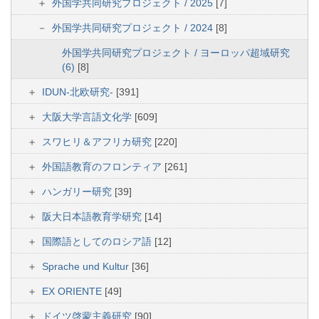
外国学共同研究プロジェクト / 2025
[7]
外国学共同研究プロジェクト / 2024
[8]
外国学共同研究プロジェクト / ヨーロッパ超域研究
(6)
[8]
IDUN-北欧研究-
[391]
大阪大学言語文化学
[609]
スワヒリ＆アフリカ研究
[220]
外国語教育のフロンティア
[261]
ハンガリー研究
[39]
阪大日本語教育学研究
[14]
国際語としてのロシア語
[12]
Sprache und Kultur
[36]
EX ORIENTE
[49]
ドイツ啓蒙主義研究
[90]