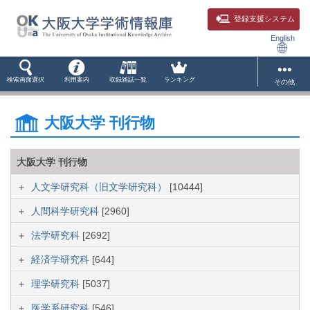
登録支援システム
English
検索画面選択
利用案内
収録雑誌一覧
ランキング
その他
大阪大学 刊行物
大阪大学 刊行物
人文学研究科（旧文学研究科）
[10444]
人間科学研究科
[2960]
法学研究科
[2692]
経済学研究科
[644]
理学研究科
[5037]
医学系研究科
[546]