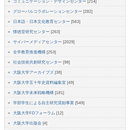
コミュニケーション・デザインセンター
[214]
グローバルコラボレーションセンター
[282]
日本語・日本文化教育センター
[563]
懐徳堂研究センター
[263]
サイバーメディアセンター
[2029]
全学教育推進機構
[253]
社会技術共創研究センター
[98]
大阪大学アーカイブズ
[38]
大阪大学五十年史資料編集室
[49]
大阪大学未来戦略機構
[181]
学部学生による自主研究奨励事業
[549]
大阪大学FDフォーラム
[12]
大阪大学出版会
[4]