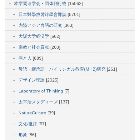
本学関連学会・団体刊行物
[15062]
日本醫學放射線學會雜誌
[5701]
内陸アジア言語の研究
[363]
大阪大学経済学
[662]
宗教と社会貢献
[200]
癌と人
[889]
母語・継承語・バイリンガル教育(MHB)研究
[261]
デザイン理論
[2025]
Laboratory of Thinking
[7]
太宰治スタディーズ
[137]
NatureCulture
[39]
文化/批評
[67]
形象
[86]