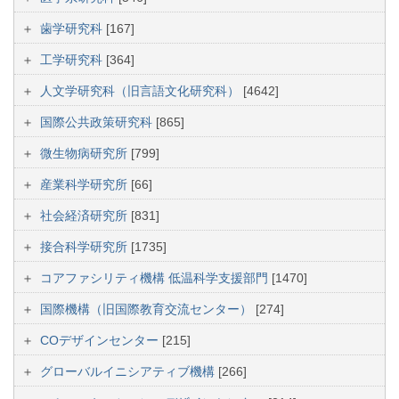
歯学研究科
[167]
工学研究科
[364]
人文学研究科（旧言語文化研究科）
[4642]
国際公共政策研究科
[865]
微生物病研究所
[799]
産業科学研究所
[66]
社会経済研究所
[831]
接合科学研究所
[1735]
コアファシリティ機構 低温科学支援部門
[1470]
国際機構（旧国際教育交流センター）
[274]
COデザインセンター
[215]
グローバルイニシアティブ機構
[266]