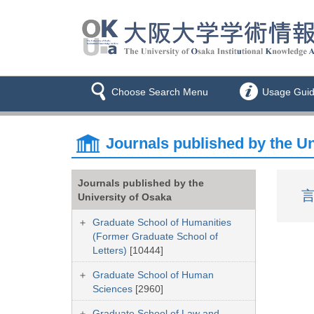
Choose Search Menu
Usage Gui
Journals published by the Un
Journals published by the
言
University of Osaka
Graduate School of Humanities
(Former Graduate School of
Letters)
[10444]
Graduate School of Human
Sciences
[2960]
Graduate School of Law and