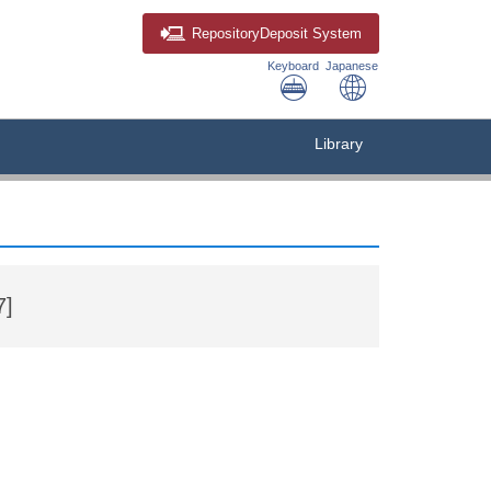
Repository
Deposit System
Keyboard
Japanese
Library
7]