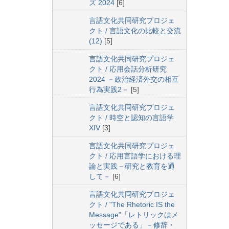
ズ 2024
[6]
言語文化共同研究プロジェ
クト / 言語文化の比較と交流
(12)
[5]
言語文化共同研究プロジェ
クト / 応用会話分析研究
2024 －政治経済外交の相互
行為実践2－
[5]
言語文化共同研究プロジェ
クト / 時空と認知の言語学
XIV
[3]
言語文化共同研究プロジェ
クト / 応用言語学における理
論と実践－研究と教育を通
して－
[6]
言語文化共同研究プロジェ
クト / "The Rhetoric IS the
Message"「レトリックはメ
ッセージである」－修辞・