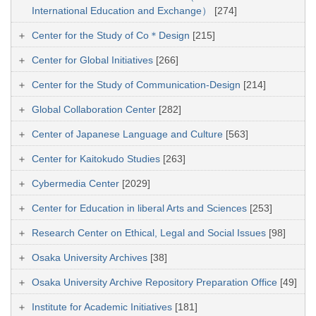
International Education and Exchange）
[274]
Center for the Study of Co＊Design
[215]
Center for Global Initiatives
[266]
Center for the Study of Communication-Design
[214]
Global Collaboration Center
[282]
Center of Japanese Language and Culture
[563]
Center for Kaitokudo Studies
[263]
Cybermedia Center
[2029]
Center for Education in liberal Arts and Sciences
[253]
Research Center on Ethical, Legal and Social Issues
[98]
Osaka University Archives
[38]
Osaka University Archive Repository Preparation Office
[49]
Institute for Academic Initiatives
[181]