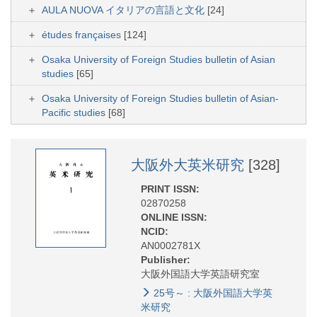
AULA NUOVA イタリアの言語と文化
[24]
études françaises
[124]
Osaka University of Foreign Studies bulletin of Asian
studies
[65]
Osaka University of Foreign Studies bulletin of Asian-
Pacific studies
[68]
大阪外大英米研究
[328]
PRINT ISSN:
02870258
ONLINE ISSN:
NCID:
AN0002781X
Publisher:
大阪外国語大学英語研究室
25号～ : 大阪外国語大学英
米研究