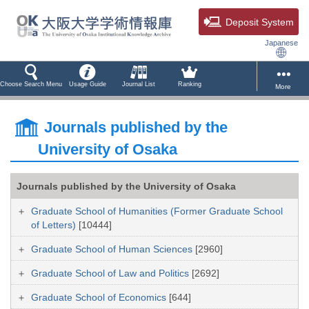
Deposit System
Japanese
Choose Search Menu
Usage Guide
Journal List
Ranking
More
Journals published by the
University of Osaka
Journals published by the University of Osaka
Graduate School of Humanities (Former Graduate School
of Letters)
[10444]
Graduate School of Human Sciences
[2960]
Graduate School of Law and Politics
[2692]
Graduate School of Economics
[644]