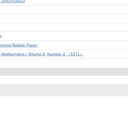
10.18910/10012
d
tal Bulletin Paper
of Mathematics / Volume 8, Number 2 (1971）
© 2022- The University of Osaka Libraries