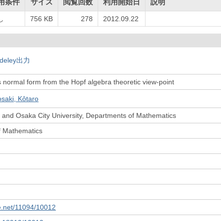
用条件
サイズ
閲覧回数
利用開始日
説明
し
756 KB
278
2012.09.22
deley出力
 normal form from the Hopf algebra theoretic view-point
saki, Kôtaro
 and Osaka City University, Departments of Mathematics
f Mathematics
le.net/11094/10012