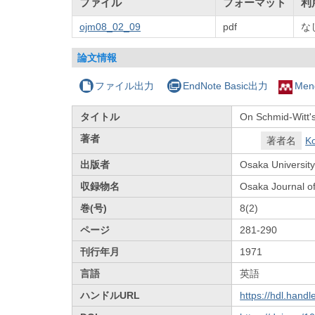
ファイル
フォーマット
利
ojm08_02_09
pdf
な
論文情報
ファイル出力
EndNote Basic出力
Men
タイトル
On Schmid-Witt's
著者
著者名
Ko
出版者
Osaka University
収録物名
Osaka Journal o
巻(号)
8(2)
ページ
281-290
刊行年月
1971
言語
英語
ハンドルURL
https://hdl.hand