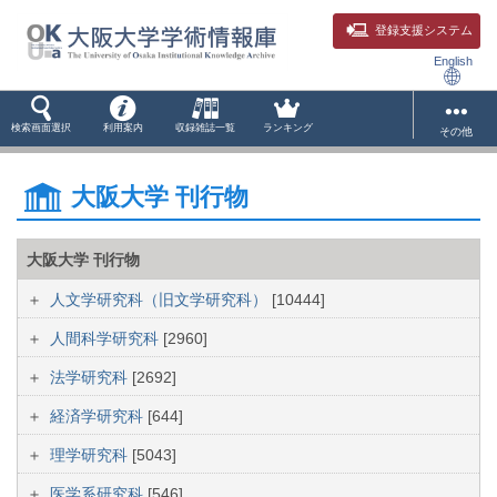
登録支援システム
English
検索画面選択
利用案内
収録雑誌一覧
ランキング
その他
大阪大学 刊行物
大阪大学 刊行物
人文学研究科（旧文学研究科）
[10444]
人間科学研究科
[2960]
法学研究科
[2692]
経済学研究科
[644]
理学研究科
[5043]
医学系研究科
[546]