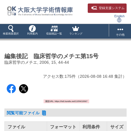
登録支援システム
English
検索画面選択
利用案内
収録雑誌一覧
ランキング
その他
編集後記 臨床哲学のメチエ第15号
臨床哲学のメチエ, 2006, 15, 44-44
アクセス数:
175
件
（
2026-08-08
16:48 集計
）
固定URL: https://hdl.handle.net/11094/10067
閲覧可能ファイル
ファイル
フォーマット
利用条件
サイズ