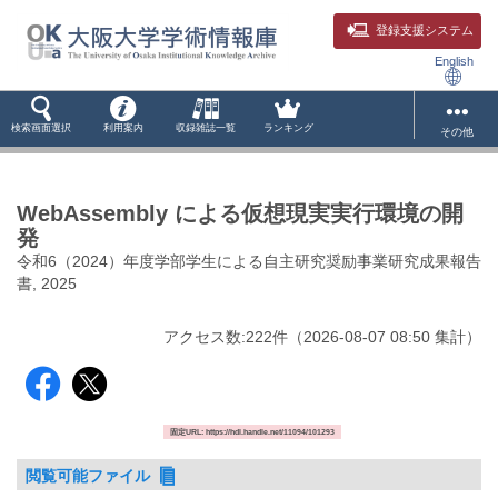
登録支援システム
English
検索画面選択
利用案内
収録雑誌一覧
ランキング
その他
WebAssembly による仮想現実実行環境の開
発
令和6（2024）年度学部学生による自主研究奨励事業研究成果報告
書, 2025
アクセス数:
222
件
（
2026-08-07
08:50 集計
）
固定URL: https://hdl.handle.net/11094/101293
閲覧可能ファイル