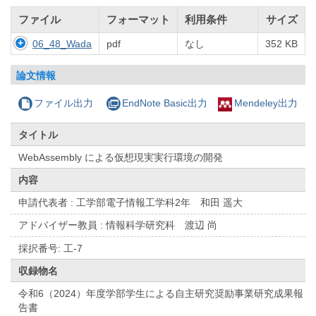
ファイル
フォーマット
利用条件
サイズ
06_48_Wada
pdf
なし
352 KB
論文情報
ファイル出力
EndNote Basic出力
Mendeley出力
タイトル
WebAssembly による仮想現実実行環境の開発
内容
申請代表者 : ⼯学部電⼦情報⼯学科2年 和⽥ 遥⼤
アドバイザー教員 : 情報科学研究科 渡辺 尚
採択番号: 工-7
収録物名
令和6（2024）年度学部学生による自主研究奨励事業研究成果報
告書