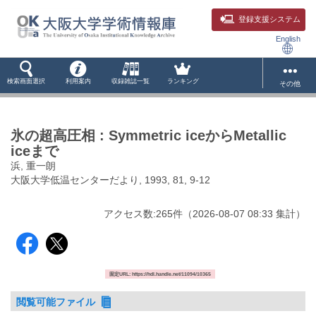
登録支援システム
English
検索画面選択
利用案内
収録雑誌一覧
ランキング
その他
氷の超高圧相 : Symmetric iceからMetallic
iceまで
浜, 重一朗
大阪大学低温センターだより, 1993, 81, 9-12
アクセス数:
265
件
（
2026-08-07
08:33 集計
）
固定URL: https://hdl.handle.net/11094/10365
閲覧可能ファイル