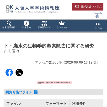
登録支援システム
English
検索画面選択
利用案内
収録雑誌一覧
ランキング
その他
下・廃水の生物学的窒素除去に関する研究
古川, 憲治
アクセス数:
585
件
（
2026-08-09
16:12 集計
）
固定URL: https://hdl.handle.net/11094/105
閲覧可能ファイル
ファイル
フォーマット
利用条件