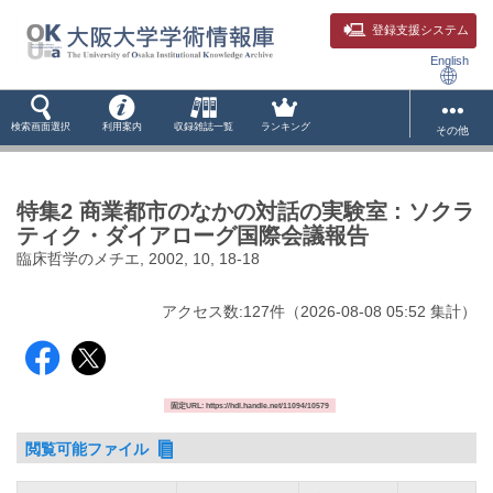
登録支援システム
English
検索画面選択
利用案内
収録雑誌一覧
ランキング
その他
特集2 商業都市のなかの対話の実験室 : ソクラ
ティク・ダイアローグ国際会議報告
臨床哲学のメチエ, 2002, 10, 18-18
アクセス数:
127
件
（
2026-08-08
05:52 集計
）
固定URL: https://hdl.handle.net/11094/10579
閲覧可能ファイル