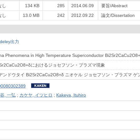
なし
134 KB
285
2014.06.09
要旨/Abstract
なし
13.0 MB
242
2012.09.22
論文/Dissertation
deley出力
ma Phenomena in High Temperature Superconductor Bi2Sr2CaCu2O8
Sr2CaCu2O8+δにおけるジョセフソン・プラズマ現象
ンドウタイ Bi2Sr2CaCu2O8+δ ニオケル ジョセフソン・プラズマ 
00080302389
谷, 一弘
;
カケヤ, イツヒロ
;
Kakeya, Ituhiro