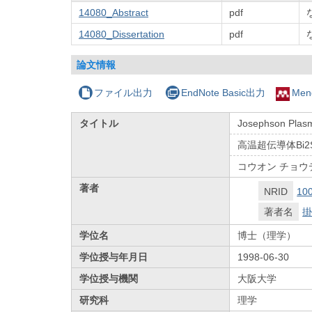
14080_Abstract
pdf
14080_Dissertation
pdf
論文情報
ファイル出力
EndNote Basic出力
Men
タイトル
Josephson Plas
高温超伝導体Bi2
コウオン チョウデ
著者
NRID
10
著者名
掛
学位名
博士（理学）
学位授与年月日
1998-06-30
学位授与機関
大阪大学
研究科
理学