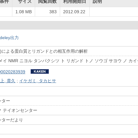
条件
サイズ
閲覧回数
利用開始日
説明
1.08 MB
383
2012.09.22
deley出力
R)による蛋白質とリガンドとの相互作用の解析
イ NMR ニヨル タンパクシツ ト リガンド トノ ソウゴ サヨウ ノ カ
00020283939
上, 貴久
;
イケガミ, タカヒサ
ンター
ク テイオンセンター
ンターだより