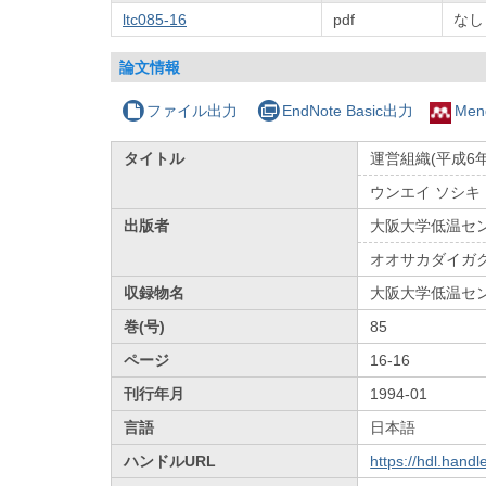
ltc085-16
pdf
なし
論文情報
ファイル出力
EndNote Basic出力
Men
タイトル
運営組織(平成6年
ウンエイ ソシキ
出版者
大阪大学低温セ
オオサカダイガ
収録物名
大阪大学低温セ
巻(号)
85
ページ
16-16
刊行年月
1994-01
言語
日本語
ハンドルURL
https://hdl.hand