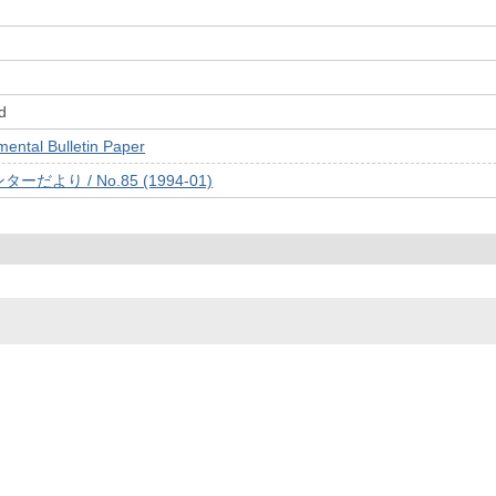
d
tal Bulletin Paper
より / No.85 (1994-01)
© 2022- The University of Osaka Libraries