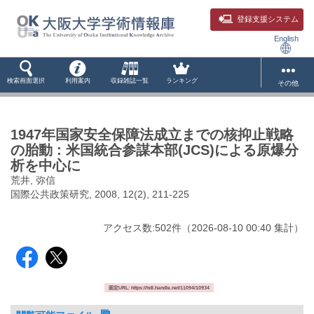
登録支援システム
English
検索画面選択
利用案内
収録雑誌一覧
ランキング
その他
1947年国家安全保障法成立までの核抑止戦略
の胎動 : 米国統合参謀本部(JCS)による原爆分
析を中心に
荒井, 弥信
国際公共政策研究, 2008, 12(2), 211-225
アクセス数:
502
件
（
2026-08-10
00:40 集計
）
固定URL: https://hdl.handle.net/11094/10934