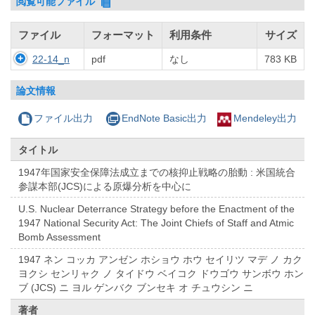
閲覧可能ファイル
ファイル
フォーマット
利用条件
サイズ
22-14_n
pdf
なし
783 KB
論文情報
ファイル出力
EndNote Basic出力
Mendeley出力
タイトル
1947年国家安全保障法成立までの核抑止戦略の胎動 : 米国統合
参謀本部(JCS)による原爆分析を中心に
U.S. Nuclear Deterrance Strategy before the Enactment of the
1947 National Security Act: The Joint Chiefs of Staff and Atmic
Bomb Assessment
1947 ネン コッカ アンゼン ホショウ ホウ セイリツ マデ ノ カク
ヨクシ センリャク ノ タイドウ ベイコク ドウゴウ サンボウ ホン
ブ (JCS) ニ ヨル ゲンバク ブンセキ オ チュウシン ニ
著者