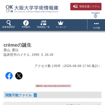
登録支援システム
English
検索画面選択
利用案内
収録雑誌一覧
ランキング
その他
crèmeの誕生
栗山, 愛以
臨床哲学のメチエ, 1999, 3, 26-26
アクセス数:
135
件
（
2026-08-08
17:56 集計
）
固定URL: https://hdl.handle.net/11094/11070
閲覧可能ファイル