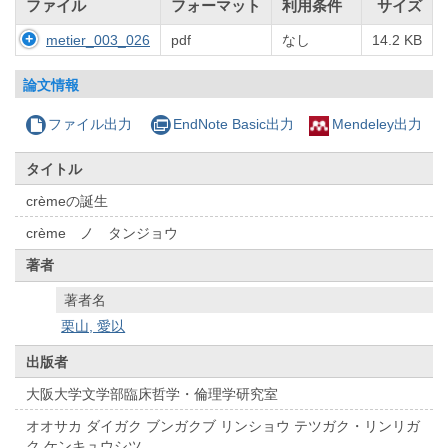
ファイル
フォーマット
利用条件
サイズ
metier_003_026
pdf
なし
14.2 KB
論文情報
ファイル出力
EndNote Basic出力
Mendeley出力
タイトル
crèmeの誕生
crème ノ タンジョウ
著者
著者名
栗山, 愛以
出版者
大阪大学文学部臨床哲学・倫理学研究室
オオサカ ダイガク ブンガクブ リンショウ テツガク・リンリガ
ク ケンキュウシツ