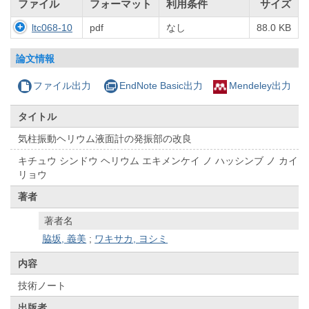
ファイル
フォーマット
利用条件
サイズ
ltc068-10
pdf
なし
88.0 KB
論文情報
ファイル出力
EndNote Basic出力
Mendeley出力
タイトル
気柱振動ヘリウム液面計の発振部の改良
キチュウ シンドウ ヘリウム エキメンケイ ノ ハッシンブ ノ カイ
リョウ
著者
著者名
脇坂, 義美
;
ワキサカ, ヨシミ
内容
技術ノート
出版者