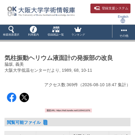
登録支援システム
English
検索画面選択
利用案内
収録雑誌一覧
ランキング
その他
気柱振動ヘリウム液面計の発振部の改良
脇坂, 義美
大阪大学低温センターだより, 1989, 68, 10-11
アクセス数:
369
件
（
2026-08-10
18:47 集計
）
固定URL: https://hdl.handle.net/11094/11076
閲覧可能ファイル