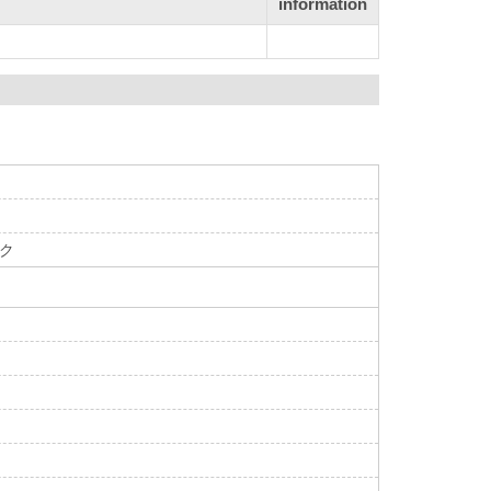
information
ャク