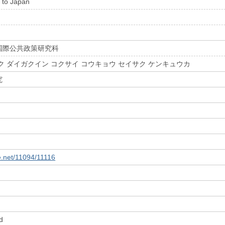
 to Japan
国際公共政策研究科
ク ダイガクイン コクサイ コウキョウ セイサク ケンキュウカ
究
le.net/11094/11116
d