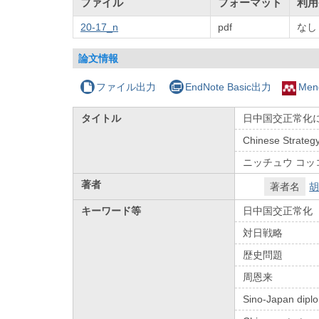
ファイル
フォーマット
利用
20-17_n
pdf
なし
論文情報
ファイル出力
EndNote Basic出力
Men
タイトル
日中国交正常化
Chinese Strategy
ニッチュウ コッ
著者
著者名
胡
キーワード等
日中国交正常化
対日戦略
歴史問題
周恩来
Sino-Japan diplo