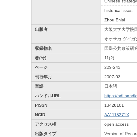
Chinese strategy
historical isses
Zhou Enlai
出版者
大阪大学大学院
オオサカ ダイガ
収録物名
国際公共政策研
巻(号)
11(2)
ページ
229-243
刊行年月
2007-03
言語
日本語
ハンドルURL
https://hdl.hand
PISSN
13428101
NCID
AA1115271X
アクセス権
open access
出版タイプ
Version of Recor