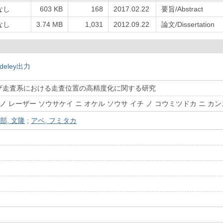
なし
603 KB
168
2017.02.22
要旨/Abstract
なし
3.74 MB
1,031
2012.09.22
論文/Dissertation
deley出力
ザ走査系における走査位置の高精度化に関する研究
ノ レーザー ソウサケイ ニ オケル ソウサ イチ ノ コウミツドカ ニ カ
部, 文隆
;
アベ, フミタカ