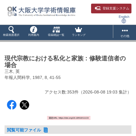
登録支援システム
English
検索画面選択
利用案内
収録雑誌一覧
ランキング
その他
現代宗教における私化と家族 : 修験道信者の
場合
三木, 英
年報人間科学, 1987, 8, 41-55
アクセス数:
353
件
（
2026-08-08
19:03 集計
）
固定URL: https://doi.org/10.18910/11133
閲覧可能ファイル