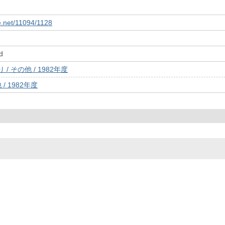
le.net/11094/1128
d
/ その他 / 1982年度
/ 1982年度
© 2022- The University of Osaka Libraries