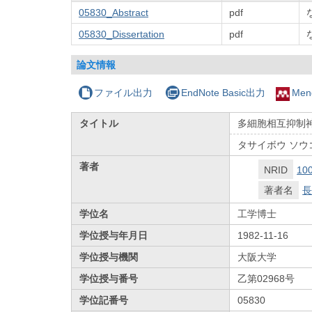
05830_Abstract
pdf
05830_Dissertation
pdf
論文情報
ファイル出力
EndNote Basic出力
Men
タイトル
多細胞相互抑制
タサイボウ ソウゴ
著者
NRID
10
著者名
長
学位名
工学博士
学位授与年月日
1982-11-16
学位授与機関
大阪大学
学位授与番号
乙第02968号
学位記番号
05830