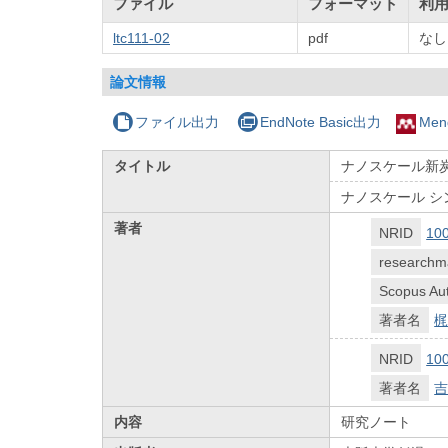
ファイル
フォーマット
利
ltc111-02
pdf
なし
論文情報
ファイル出力
EndNote Basic出力
Men
タイトル
ナノスケール新
ナノスケール シン
著者
NRID
10
researchm
Scopus Aut
著者名
梶
NRID
10
著者名
吉
内容
研究ノート