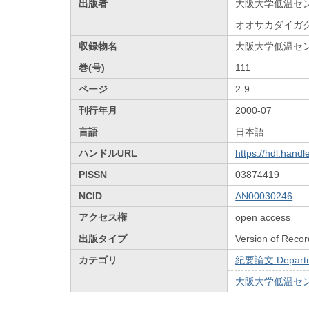
出版者
大阪大学低温セ
オオサカダイガ
収録物名
大阪大学低温セ
巻(号)
111
ページ
2-9
刊行年月
2000-07
言語
日本語
ハンドルURL
https://hdl.hand
PISSN
03874419
NCID
AN00030246
アクセス権
open access
出版タイプ
Version of Recor
カテゴリ
紀要論文 Departmen
大阪大学低温センターだ