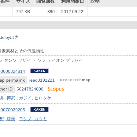
用条件
サイズ
閲覧回数
利用開始日
説明
797 KB
390
2012.09.22
deley出力
炭素素材とその低温物性
 タンソ ソザイ ト ソノ テイオン ブッセイ
00000324814
ap permalink
read0191221
hor ID
56247824600
井, 博武
;
カジイ, ヒロタケ
00070029205
野, 勝美
;
ヨシノ, カツミ