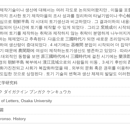
제작기술이나 생산에 대해서는 여러 각도로 논의되어왔지만 , 이들을 포함한
까지 조사한 토기 제작마을의 조사 성과를 정리하여 타날기법이나 中心軸
심으로 朝鮮半島 각 시대의 토기생산과 비교하였다 . 그 결과이하의 내용을
입되어 단시간에 토기를 제작할 수 있게 되었다 . 그리고 窯燒成이 시작되
하여 토기를 제작하는 취락과 제작하지 않는 취락이 분명하게 나누어지게 되
는 체제였다고 추측된다 .다음으로 三國時代가 되면 새로운 조리양식과
하여 생산량이 증대되었다 . 4 세기에는 器種間 분업이 시작되어 더 집
기 때문에 農閑期에 여성이 제작하는토기생산도 병존하고 있었다 . 따라
.대외적인 동향을 보면 原三國時代에서 三國時代에 걸친 시기에는 樂浪郡
후반 경의 朝鮮半島 북부에서 漢江流域으로의 사람들의 이동 , ３세기 후반의 
화가진전되고 사회가 복잡화하였을 때 , 외부의 문화 혹은 권위를 이용하며
도입한 것으로 상정된다 . 토기 기술의 변혁과 생산 체제의 발달도 이러한
文学研究科
ク ダイガクイン ブンガク ケンキュウカ
of Letters, Osaka University
学篇
onso. History