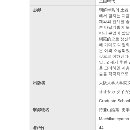
三国時代
抄録
朝鮮半島의 土器 
에서 필자는 지금
제와의 관계를 중
른 타날기법이 도
락간 분업이 발달
網羅的으로 생산하
에 가마도 대형화
은 야외 소성되었
것으로 이해된다 
입 , 2 세기 
을 고려하면 계층
술을 적극적으로 
出版者
大阪大学大学院
オオサカ ダイガ
Graduate School 
収録物名
待兼山論叢. 史
Machikaneyama r
巻(号)
44