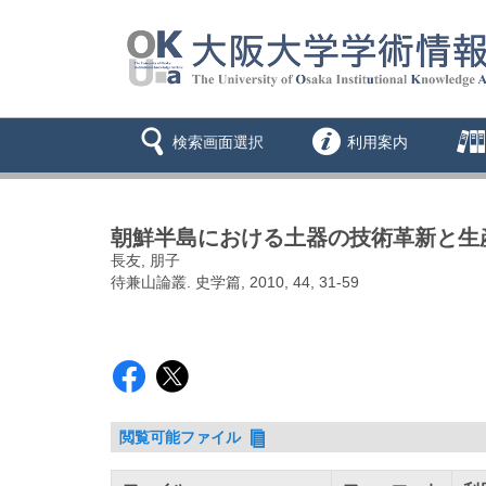
検索画面選択
利用案内
朝鮮半島における土器の技術革新と生産
長友, 朋子
待兼山論叢. 史学篇, 2010, 44, 31-59
閲覧可能ファイル