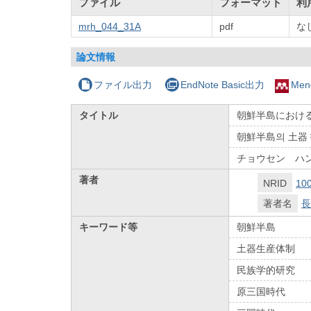
ファイル
フォーマット
利
mrh_044_31A
pdf
な
論文情報
ファイル出力
EndNote Basic出力
Men
タイトル
朝鮮半島における
朝鮮半島의 土器
チョウセン ハ
著者
NRID
10
著者名
長
キーワード等
朝鮮半島
土器生産体制
民族学的研究
原三国時代