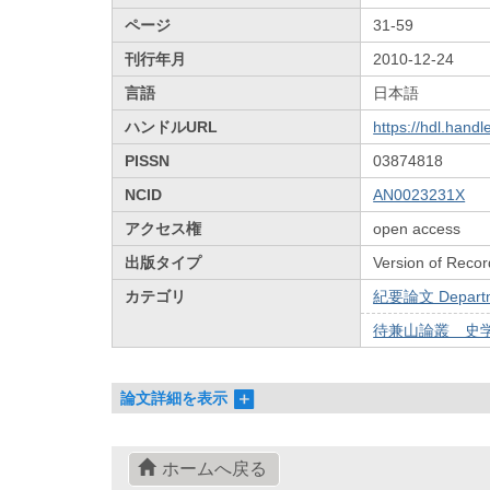
ページ
31-59
刊行年月
2010-12-24
言語
日本語
ハンドルURL
https://hdl.hand
PISSN
03874818
NCID
AN0023231X
アクセス権
open access
出版タイプ
Version of Recor
カテゴリ
紀要論文 Departmen
待兼山論叢 史学篇
論文詳細を表示
ホームへ戻る