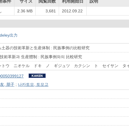
用条件
サイズ
閲覧回数
利用開始日
説明
し
2.36 MB
3,681
2012.09.22
deley出力
土器の技術革新と生産体制 : 民族事例の比較研究
 技術革新과 生産體制 : 民族事例와의 比較研究
ントウ ニオケル ドキ ノ ギジュツ カクシン ト セイサン タ
00050399127
友, 朋子
;
나카토모, 토모고