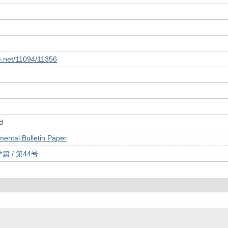
le.net/11094/11356
d
tal Bulletin Paper
 / 第44号