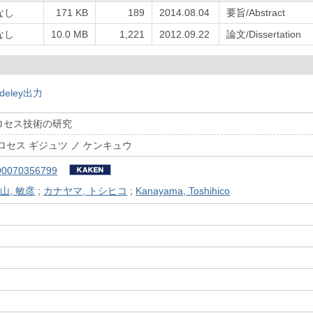
なし
171 KB
189
2014.08.04
要旨/Abstract
なし
10.0 MB
1,221
2012.09.22
論文/Dissertation
deley出力
ロセス技術の研究
ロセス ギジュツ ノ ケンキュウ
00070356799
山, 敏彦
;
カナヤマ, トシヒコ
;
Kanayama, Toshihico