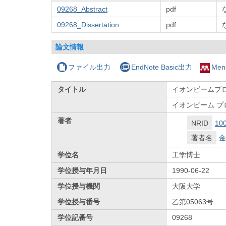
09268_Abstract
pdf
09268_Dissertation
pdf
論文情報
ファイル出力
EndNote Basic出力
Men
タイトル
イオンビームプ
イオンビーム プ
著者
NRID
10
著者名
金
学位名
工学博士
学位授与年月日
1990-06-22
学位授与機関
大阪大学
学位授与番号
乙第05063号
学位記番号
09268