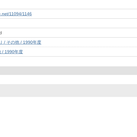
le.net/11094/1146
d
/ その他 / 1990年度
/ 1990年度
© 2022- The University of Osaka Libraries