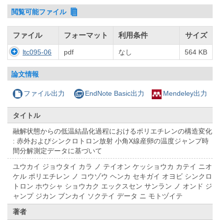
閲覧可能ファイル
ファイル
フォーマット
利用条件
サイズ
ltc095-06
pdf
なし
564 KB
論文情報
ファイル出力
EndNote Basic出力
Mendeley出力
タイトル
融解状態からの低温結晶化過程におけるポリエチレンの構造変化
: 赤外およびシンクロトロン放射 小角X線産卵の温度ジャンプ時
間分解測定データに基づいて
ユウカイ ジョウタイ カラ ノ テイオン ケッショウカ カテイ ニオ
ケル ポリエチレン ノ コウゾウ ヘンカ セキガイ オヨビ シンクロ
トロン ホウシャ ショウカク エックスセン サンラン ノ オンド ジ
ャンプ ジカン ブンカイ ソクテイ データ ニ モトヅイテ
著者