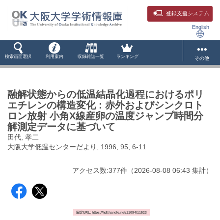
登録支援システム
English
検索画面選択
利用案内
収録雑誌一覧
ランキング
その他
融解状態からの低温結晶化過程におけるポリ
エチレンの構造変化 : 赤外およびシンクロト
ロン放射 小角X線産卵の温度ジャンプ時間分
解測定データに基づいて
田代, 孝二
大阪大学低温センターだより, 1996, 95, 6-11
アクセス数:
377
件
（
2026-08-08
06:43 集計
）
固定URL: https://hdl.handle.net/11094/11523