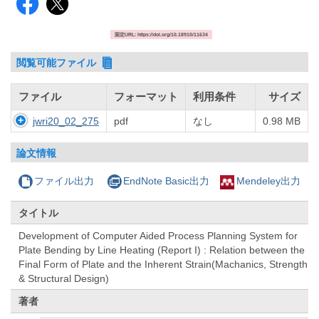
固定URL: https://doi.org/10.18910/11634
閲覧可能ファイル
ファイル
フォーマット
利用条件
サイズ
jwri20_02_275
pdf
なし
0.98 MB
論文情報
ファイル出力
EndNote Basic出力
Mendeley出力
タイトル
Development of Computer Aided Process Planning System for
Plate Bending by Line Heating (Report I) : Relation between the
Final Form of Plate and the Inherent Strain(Machanics, Strength
& Structural Design)
著者