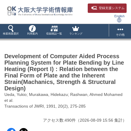
登録支援システム
English
検索画面選択
利用案内
収録雑誌一覧
ランキング
その他
Development of Computer Aided Process
Planning System for Plate Bending by Line
Heating (Report I) : Relation between the
Final Form of Plate and the Inherent
Strain(Machanics, Strength & Structural
Design)
Ueda, Yukio; Murakawa, Hidekazu; Rashwan, Ahmed Mohamed
et al.
Transactions of JWRI, 1991, 20(2), 275-285
アクセス数:
490
件
（
2026-08-09
15:56 集計
）