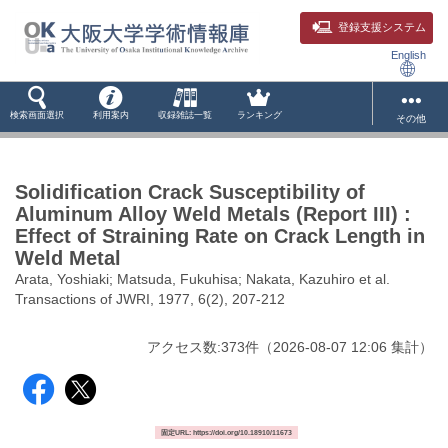
登録支援システム
English
検索画面選択
利用案内
収録雑誌一覧
ランキング
その他
Solidification Crack Susceptibility of
Aluminum Alloy Weld Metals (Report III) :
Effect of Straining Rate on Crack Length in
Weld Metal
Arata, Yoshiaki; Matsuda, Fukuhisa; Nakata, Kazuhiro et al.
Transactions of JWRI, 1977, 6(2), 207-212
アクセス数:
373
件
（
2026-08-07
12:06 集計
）
固定URL: https://doi.org/10.18910/11673