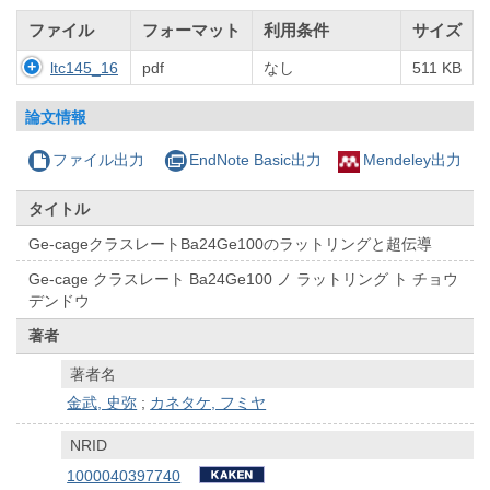
ファイル
フォーマット
利用条件
サイズ
ltc145_16
pdf
なし
511 KB
論文情報
ファイル出力
EndNote Basic出力
Mendeley出力
タイトル
Ge-cageクラスレートBa24Ge100のラットリングと超伝導
Ge-cage クラスレート Ba24Ge100 ノ ラットリング ト チョウ
デンドウ
著者
著者名
金武, 史弥
;
カネタケ, フミヤ
NRID
1000040397740