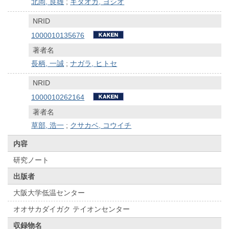
北岡, 良雄
;
キタオカ, ヨシオ
NRID
1000010135676
著者名
長柄, 一誠
;
ナガラ, ヒトセ
NRID
1000010262164
著者名
草部, 浩一
;
クサカベ, コウイチ
内容
研究ノート
出版者
大阪大学低温センター
オオサカダイガク テイオンセンター
収録物名