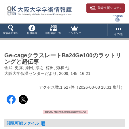
登録支援システム
English
検索画面選択
利用案内
収録雑誌一覧
ランキング
その他
Ge-cageクラスレートBa24Ge100のラットリ
ングと超伝導
金武, 史弥; 原田, 淳之; 椋田, 秀和 他
大阪大学低温センターだより, 2009, 145, 16-21
アクセス数:
1,527
件
（
2026-08-08
18:31 集計
）
固定URL: https://hdl.handle.net/11094/11757
閲覧可能ファイル