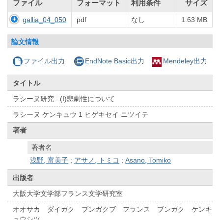
ファイル
フォーマット
利用条件
サイズ
gallia_04_050
pdf
なし
1.63 MB
論文情報
ファイル出力
EndNote Basic出力
Mendeley出力
タイトル
ラシーヌ研究 : (I)悲劇性について
ラシーヌ ケンキュウ 1 ヒゲキセイ ニツイテ
著者
著者名
浅野, 富美子
;
アサノ, トミコ
;
Asano, Tomiko
出版者
大阪大学文学部フランス文学研究室
オオサカ ダイガク ブンガクブ フランス ブンガク ケンキ
ュウシツ