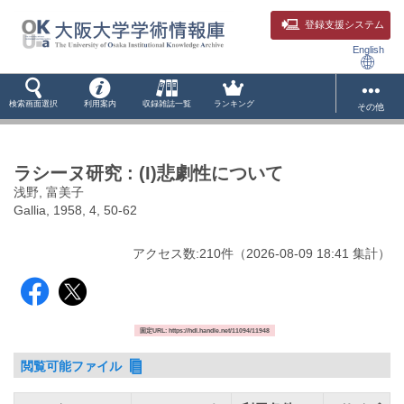
登録支援システム
English
検索画面選択
利用案内
収録雑誌一覧
ランキング
その他
ラシーヌ研究 : (I)悲劇性について
浅野, 富美子
Gallia, 1958, 4, 50-62
アクセス数:
210
件
（
2026-08-09
18:41 集計
）
固定URL: https://hdl.handle.net/11094/11948
閲覧可能ファイル