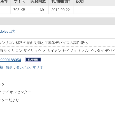
用条件
サイズ
閲覧回数
利用開始日
説明
708 KB
691
2012.09.22
deley出力
るシリコン材料の界面制御と半導体デバイスの高性能化
ニヨル シリコン ザイリョウ ノ カイメン セイギョ ト ハンドウタイ デバ
00000188054
橋, 昌男
;
タカハシ, マサオ
ンター
ク テイオンセンター
ンターだより