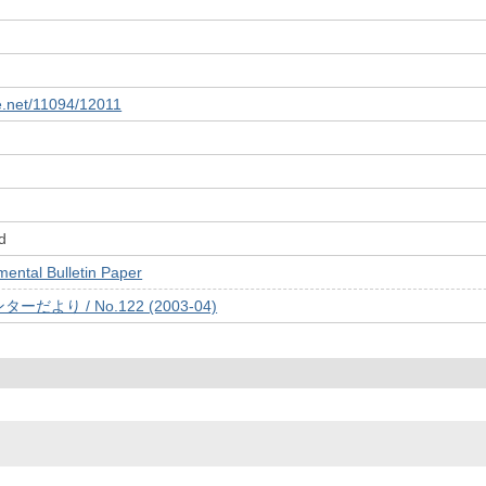
le.net/11094/12011
d
tal Bulletin Paper
より / No.122 (2003-04)