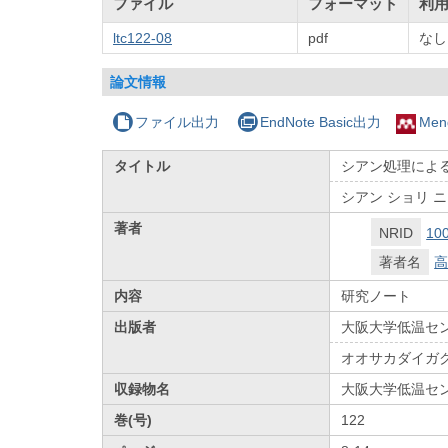
ファイル
フォーマット
利
ltc122-08
pdf
なし
論文情報
ファイル出力
EndNote Basic出力
Men
タイトル
シアン処理によ
シアン ショリ 
著者
NRID
10
著者名
高
内容
研究ノート
出版者
大阪大学低温セ
オオサカダイガ
収録物名
大阪大学低温セ
巻(号)
122