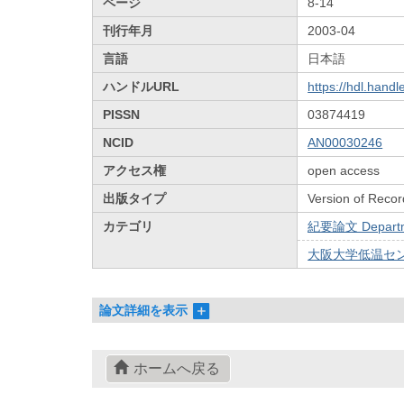
ページ
8-14
刊行年月
2003-04
言語
日本語
ハンドルURL
https://hdl.hand
PISSN
03874419
NCID
AN00030246
アクセス権
open access
出版タイプ
Version of Recor
カテゴリ
紀要論文 Departmen
大阪大学低温センターだ
論文詳細を表示
ホームへ戻る