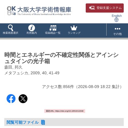
登録支援システム
English
検索画面選択
利用案内
収録雑誌一覧
ランキング
その他
時間とエネルギーの不確定性関係とアインシ
ュタインの光子箱
森田, 邦久
メタフュシカ, 2009, 40, 41-49
アクセス数:
856
件
（
2026-08-09
18:22 集計
）
固定URL: https://doi.org/10.18910/12048
閲覧可能ファイル