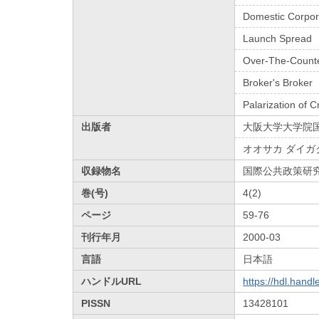
Domestic Corpor
Launch Spread
Over-The-Counte
Broker's Broker
Palarization of C
出版者
大阪大学大学院
オオサカ ダイガ
収録物名
国際公共政策研
巻(号)
4(2)
ページ
59-76
刊行年月
2000-03
言語
日本語
ハンドルURL
https://hdl.hand
PISSN
13428101