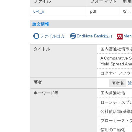
ファイル
フォーマット
利用
6-4_n
pdf
なし
論文情報
ファイル出力
EndNote Basic出力
Men
タイトル
国内普通社債市
A Comparative S
Yield Spread Ana
コクナイ フツウ
著者
著者名
近
キーワード等
国内普通社債
ローンチ・スプ
公社債店頭(基準
ブローカーズ・
信用の二極化