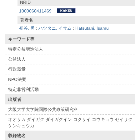
NRID
1000060411469
著者名
初谷, 勇
;
ハツタニ, イサム
;
Hatsutani, Isamu
キーワード等
特定公益増進法人
公益法人
行政裁量
NPO法案
特定非営利活動
出版者
大阪大学大学院国際公共政策研究科
オオサカ ダイガク ダイガクイン コクサイ コウキョウ セイサク
ケンキュウカ
収録物名