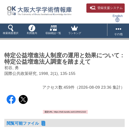
登録支援システム
English
検索画面選択
利用案内
収録雑誌一覧
ランキング
その他
特定公益増進法人制度の運用と効果について :
特定公益増進法人調査を踏まえて
初谷, 勇
国際公共政策研究, 1998, 2(1), 135-155
アクセス数:
459
件
（
2026-08-09
23:36 集計
）
固定URL: https://hdl.handle.net/11094/12163
閲覧可能ファイル