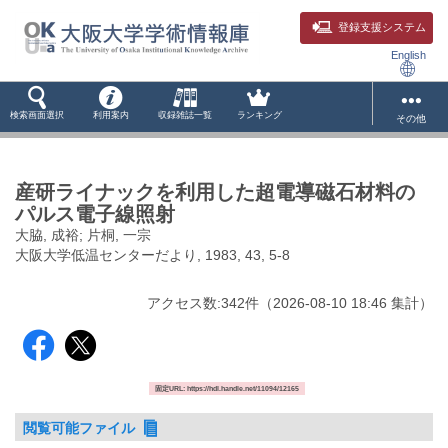
登録支援システム
English
検索画面選択
利用案内
収録雑誌一覧
ランキング
その他
産研ライナックを利用した超電導磁石材料の
パルス電子線照射
大脇, 成裕; 片桐, 一宗
大阪大学低温センターだより, 1983, 43, 5-8
アクセス数:
342
件
（
2026-08-10
18:46 集計
）
固定URL: https://hdl.handle.net/11094/12165
閲覧可能ファイル