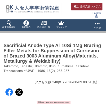
登録支援システム
English
検索画面選択
利用案内
収録雑誌一覧
ランキング
その他
Sacrificial Anode Type Al-10Si-1Mg Brazing
Filler Metals for Suppression of Corrosion
of Brazed 3003 Aluminum Alloy(Materials,
Metallurgy & Weldability)
Takemoto, Tadashi; Okamoto, Ikuo; Kuroshima, Kazuhiko
Transactions of JWRI, 1986, 15(2), 283-287
アクセス数:
240
件
（
2026-08-09
08:51 集計
）
固定URL: https://doi.org/10.18910/12261