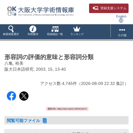
登録支援システム
English
検索画面選択
利用案内
収録雑誌一覧
ランキング
その他
形容詞の評価的意味と形容詞分類
八亀, 裕美
阪大日本語研究, 2003, 15, 13-40
アクセス数:
4,745
件
（
2026-08-09
22:32 集計
）
固定URL: https://doi.org/10.18910/12273
閲覧可能ファイル