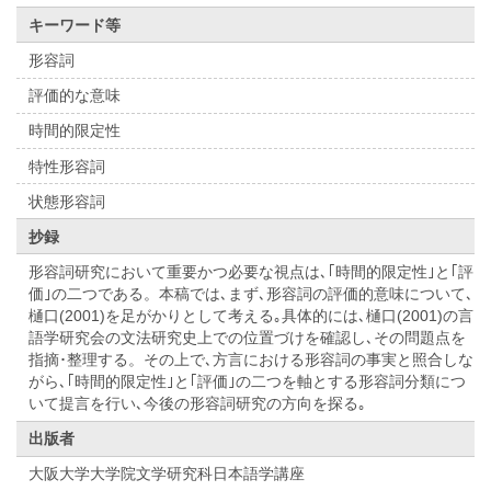
キーワード等
形容詞
評価的な意味
時間的限定性
特性形容詞
状態形容詞
抄録
形容詞研究において重要かつ必要な視点は､｢時間的限定性｣と｢評
価｣の二つである。本稿では､まず､形容詞の評価的意味について､
樋口(2001)を足がかりとして考える｡具体的には､樋口(2001)の言
語学研究会の文法研究史上での位置づけを確認し､その問題点を
指摘･整理する。その上で､方言における形容詞の事実と照合しな
がら､｢時間的限定性｣と｢評価｣の二つを軸とする形容詞分類につ
いて提言を行い､今後の形容詞研究の方向を探る｡
出版者
大阪大学大学院文学研究科日本語学講座