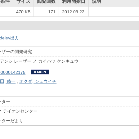
用条件
サイズ
閲覧回数
利用開始日
説明
470 KB
171
2012.09.22
deley出力
ーザーの開発研究
 デンシ レーザー ノ カイハツ ケンキュウ
00000142175
田, 修一
;
オクダ, シュウイチ
ンター
ク テイオンセンター
ンターだより