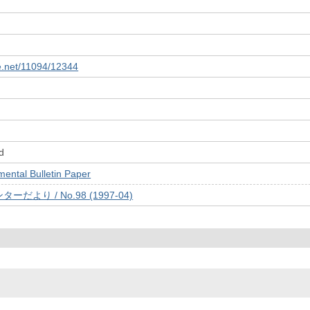
le.net/11094/12344
d
tal Bulletin Paper
より / No.98 (1997-04)