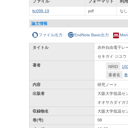
ファイル
フォーマット
利
ltc098-19
pdf
なし
論文情報
ファイル出力
EndNote Basic出力
Men
タイトル
赤外自由電子レ
セキガイ ジユウ
著者
NRID
10
著者名
奥
内容
研究ノート
出版者
大阪大学低温セ
オオサカダイガ
収録物名
大阪大学低温セ
巻(号)
98