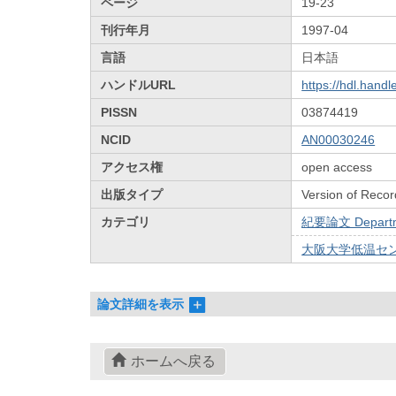
ページ
19-23
刊行年月
1997-04
言語
日本語
ハンドルURL
https://hdl.hand
PISSN
03874419
NCID
AN00030246
アクセス権
open access
出版タイプ
Version of Recor
カテゴリ
紀要論文 Departmen
大阪大学低温センターだ
論文詳細を表示
ホームへ戻る