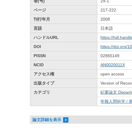
巻(号)
29-1
ページ
217-222
刊行年月
2008
言語
日本語
ハンドルURL
https://hdl.hand
DOI
https://doi.org/
PISSN
02865149
NCID
AN0020011X
アクセス権
open access
出版タイプ
Version of Recor
カテゴリ
紀要論文 Departmen
年報人間科学 / 
論文詳細を表示