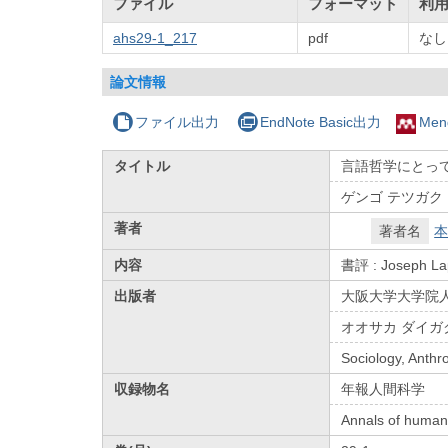
ファイル
フォーマット
利
ahs29-1_217
pdf
なし
論文情報
ファイル出力
EndNote Basic出力
Men
タイトル
言語哲学にとっ
ゲンゴ テツガク
著者
著者名
本
内容
書評 : Joseph Lap
出版者
大阪大学大学院
オオサカ ダイガ
Sociology, Anth
収録物名
年報人間科学
Annals of human