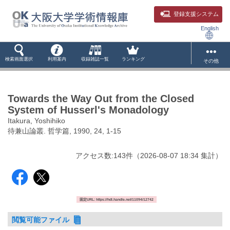
登録支援システム
English
検索画面選択
利用案内
収録雑誌一覧
ランキング
その他
Towards the Way Out from the Closed
System of Husserl's Monadology
Itakura, Yoshihiko
待兼山論叢. 哲学篇, 1990, 24, 1-15
アクセス数:
143
件
（
2026-08-07
18:34 集計
）
固定URL: https://hdl.handle.net/11094/12742
閲覧可能ファイル