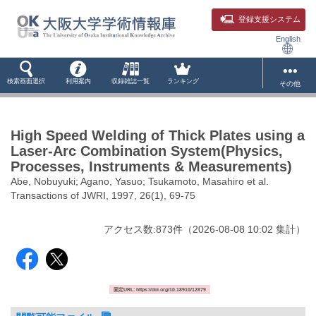
登録支援システム
English
検索画面選択
利用案内
収録雑誌一覧
ランキング
その他
High Speed Welding of Thick Plates using a
Laser-Arc Combination System(Physics,
Processes, Instruments & Measurements)
Abe, Nobuyuki; Agano, Yasuo; Tsukamoto, Masahiro et al.
Transactions of JWRI, 1997, 26(1), 69-75
アクセス数:
873
件
（
2026-08-08
10:02 集計
）
固定URL: https://doi.org/10.18910/12879