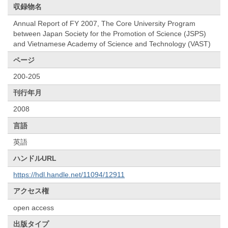
収録物名
Annual Report of FY 2007, The Core University Program
between Japan Society for the Promotion of Science (JSPS)
and Vietnamese Academy of Science and Technology (VAST)
ページ
200-205
刊行年月
2008
言語
英語
ハンドルURL
https://hdl.handle.net/11094/12911
アクセス権
open access
出版タイプ