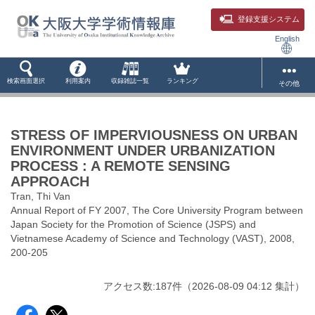
登録支援システム
English
検索画面選択
利用案内
収録雑誌一覧
ランキング
その他
STRESS OF IMPERVIOUSNESS ON URBAN
ENVIRONMENT UNDER URBANIZATION
PROCESS : A REMOTE SENSING
APPROACH
Tran, Thi Van
Annual Report of FY 2007, The Core University Program between
Japan Society for the Promotion of Science (JSPS) and
Vietnamese Academy of Science and Technology (VAST), 2008,
200-205
アクセス数:
187
件
（
2026-08-09
04:12 集計
）