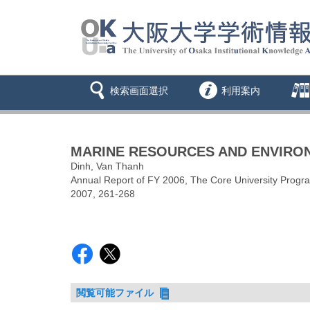
検索画面選択
利用案内
MARINE RESOURCES AND ENVIRO
Dinh, Van Thanh
Annual Report of FY 2006, The Core University Progr
2007, 261-268
閲覧可能ファイル