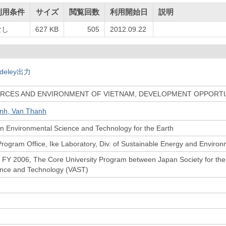
利用条件
サイズ
閲覧回数
利用開始日
説明
なし
627 KB
505
2012.09.22
deley出力
RCES AND ENVIRONMENT OF VIETNAM, DEVELOPMENT OPPORTU
inh, Van Thanh
n Environmental Science and Technology for the Earth
Program Office, Ike Laboratory, Div. of Sustainable Energy and Enviro
f FY 2006, The Core University Program between Japan Society for th
nce and Technology (VAST)