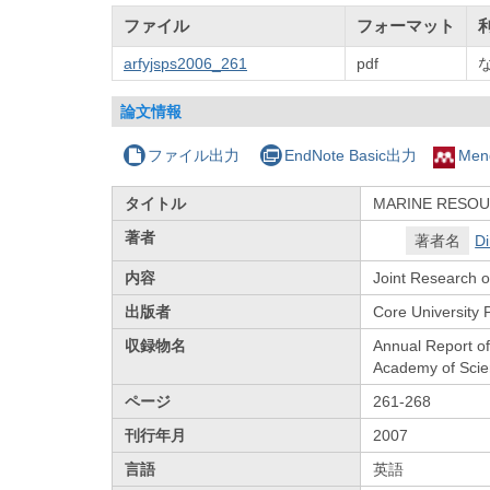
ファイル
フォーマット
arfyjsps2006_261
pdf
論文情報
ファイル出力
EndNote Basic出力
Men
タイトル
MARINE RESOU
著者
著者名
D
内容
Joint Research o
出版者
Core University 
収録物名
Annual Report o
Academy of Scie
ページ
261-268
刊行年月
2007
言語
英語