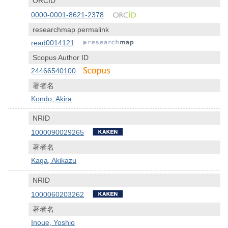
ORCID
0000-0001-8621-2378
researchmap permalink
read0014121
Scopus Author ID
24466540100
著者名
Kondo, Akira
NRID
1000090029265
著者名
Kaga, Akikazu
NRID
1000060203262
著者名
Inoue, Yoshio