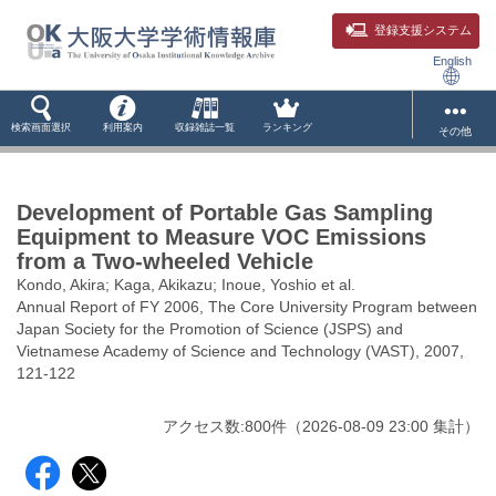
登録支援システム
English
検索画面選択
利用案内
収録雑誌一覧
ランキング
その他
Development of Portable Gas Sampling
Equipment to Measure VOC Emissions
from a Two-wheeled Vehicle
Kondo, Akira; Kaga, Akikazu; Inoue, Yoshio et al.
Annual Report of FY 2006, The Core University Program between
Japan Society for the Promotion of Science (JSPS) and
Vietnamese Academy of Science and Technology (VAST), 2007,
121-122
アクセス数:
800
件
（
2026-08-09
23:00 集計
）