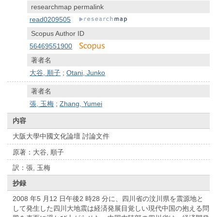
researchmap permalink
read0209505
Scopus Author ID
56469551900
著者名
大谷, 順子
;
Otani, Junko
著者名
張, 玉梅
;
Zhang, Yumei
内容
大阪大學中國文化論壇 討論文件
原著：大谷, 順子
訳：張, 玉梅
抄録
2008 年5 月12 日午後2 時28 分に、四川省の汶川県を震源地と
して発生した四川大地震は経済発展目覚しい現代中国の抱える問