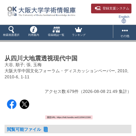
登録支援システム
English
検索画面選択
利用案内
収録雑誌一覧
ランキング
その他
从四川大地震透视现代中国
大谷, 順子; 張, 玉梅
大阪大学中国文化フォーラム・ディスカッションペーパー, 2010,
2010-6, 1-11
アクセス数:
679
件
（
2026-08-08
21:49 集計
）
固定URL: https://hdl.handle.net/11094/13300
閲覧可能ファイル