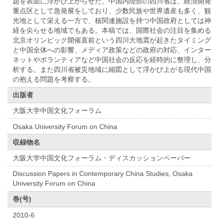
題を表面に浮かび上がらせた。中国内陸部の四川省は、経済開発
重点区として急発展をしており、少数民族や世界遺産も多く、観
光地として栄える一方で、核関連施設を持つ中国政府としては神
経を尖らせる地域でもある。本稿では、国際社会の注目を集める
北京オリンピック開催直前という四川大地震が起きたタイミング
と中国全体への影響、メディア政策などの政府の対応、インター
ネットやボランティアなど中国社会の反応を経時的に整理し、分
析する。また四川省被災地域に縮図として浮かび上がる現代中国
の抱える問題を考察する。
出版者
大阪大学中国文化フォーラム
Osaka University Forum on China
収録物名
大阪大学中国文化フォーラム・ディスカッションペーパー
Discussion Papers in Contemporary China Studies, Osaka
University Forum on China
巻(号)
2010-6