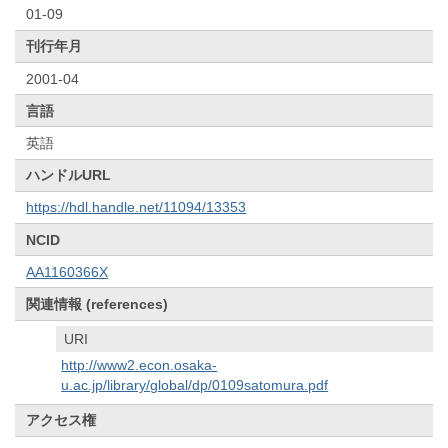
01-09
刊行年月
2001-04
言語
英語
ハンドルURL
https://hdl.handle.net/11094/13353
NCID
AA1160366X
関連情報 (references)
URI
http://www2.econ.osaka-
u.ac.jp/library/global/dp/0109satomura.pdf
アクセス権