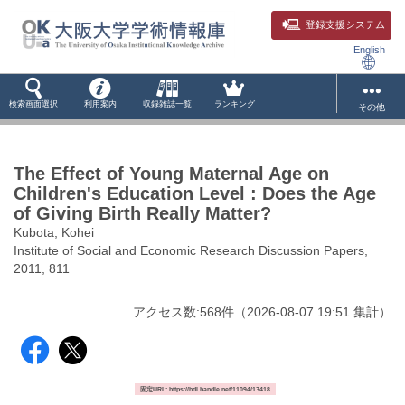
登録支援システム
English
検索画面選択
利用案内
収録雑誌一覧
ランキング
その他
The Effect of Young Maternal Age on
Children's Education Level : Does the Age
of Giving Birth Really Matter?
Kubota, Kohei
Institute of Social and Economic Research Discussion Papers,
2011, 811
アクセス数:
568
件
（
2026-08-07
19:51 集計
）
固定URL: https://hdl.handle.net/11094/13418