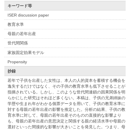
キーワード等
ISER discussion paper
教育水準
母親の若年出産
世代間関係
家族固定効果モデル
Propensity
抄録
若年で子供を出産した女性は、本人の人的資本を蓄積する機会を
逸失するだけではなく、その子供の教育水準も低下させることが
指摘されている。しかし、このような世代間連鎖の因果関係を明
らかにした研究はそれほど多くない。本稿は、子供の兄弟姉妹の
学歴や生まれ年がわかる個票データを用いて、子供の教育水準に
対する母親の若年出産の影響を推定した。分析の結果、子供の教
育水準に対して、母親の若年出産そのものの直接的な影響より
も、母親の若年出産の意思決定と関係する親の経済水準や母親の
選好といった間接的な影響が大きいことを発見した。つまり、母